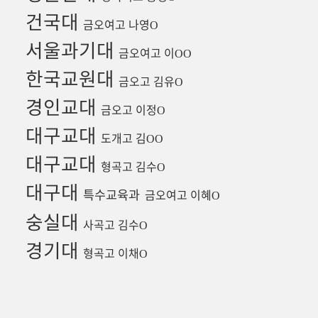
건국대
금오여고 나영
O
서울과기대
금오여고 이
OO
한국교원대
금오고 김유
O
경인교대
금오고 이정
O
대구교대
도개고 김
OO
대구교대
형곡고 김수
O
대구대
특수교육과
금오여고 이혜
O
숭실대
사곡고 김수
O
경기대
형곡고 이채
O