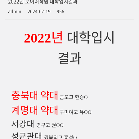
2022년 로이어학원 대학입시결과
admin
2024-07-19
956
년
대학입시
2022
결과
충북대 약대
금오고 한승
O
계명대 약대
구미여고 유
OO
서강대
경구고 권
OO
성균관대
경북외고 홍성
O